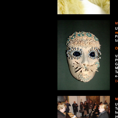
I
U
m
P
I
O
V
P
G
M
T
e
De
M
U
T
b
j