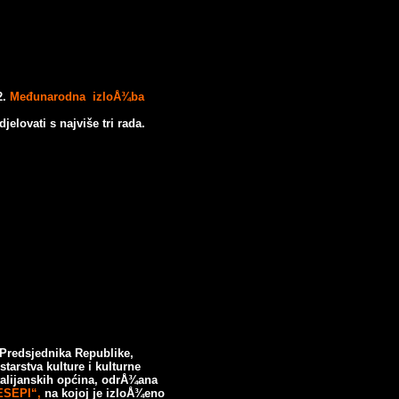
2.
Međunarodna izloÅ¾ba
elovati s najviše tri rada.
 Predsjednika Republike,
tarstva kulture i kulturne
 talijanskih općina, odrÅ¾ana
ESEPI“,
na kojoj je izloÅ¾eno