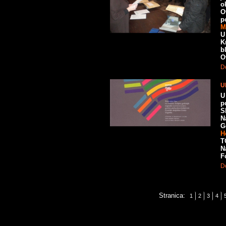
o
O
p
M
U
K
b
O
De
U
U
p
S
N
G
H
T
N
F
De
Stranica:
1
2
3
4