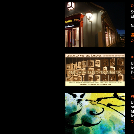
O
S
č
N
3
De
I
U
i
P
De
P
U
s
M
I
De