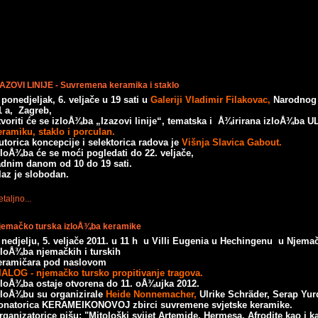
ZAZOVI LINIJE - Suvremena keramika i staklo
 ponedjeljak, 6. veljače u 19 sati u
Galeriji Vladimir Filakovac,
Narodnog 
1 a, Zagreb,
tvoriti će se izloÅ¾ba „Izazovi linije“, tematska i Å¾irirana izloÅ¾b
eramiku, staklo i porculan.
utorica koncepcije i selektorica radova je
Višnja Slavica Gabout.
zloÅ¾ba će se moći pogledati do 22. veljače,
adnim danom od 10 do 19 sati.
laz je slobodan.
taljno...
jemačko turska izloÅ¾ba keramike
 nedjelju, 5. veljače 2011. u 11 h u Villi Eugenia u Hechingenu u Njemač
zloÅ¾ba njemačkih i turskih
eramičara pod naslovom
IALOG - njemačko tursko propitivanje tragova.
zloÅ¾ba ostaje otvorena do 11. oÅ¾ujka 2012.
zloÅ¾bu su organizirale
Heide Nonnemacher,
Ulrike Schräder, Serap Yur
onatorica KERAMEIKONOVOJ zbirci suvremene svjetske keramike.
rganizatorice pišu: "Mitološki svijet Artemide, Hermesa, Afrodite kao i 