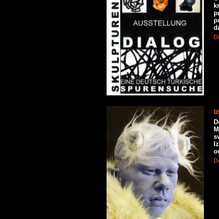
k
p
p
d
De
I
D
M
s
I
o
De