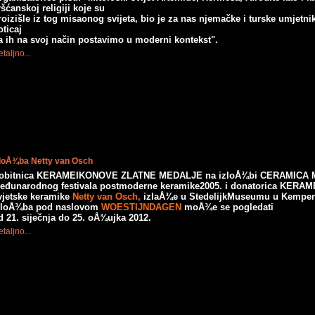
ršćanskoj religiji koje su
roizišle iz tog misaonog svijeta, bio je za nas njemačke i turske umjetnik
oticaj
a ih na svoj način postavimo u moderni kontekst".
taljno...
zloÅ¾ba Netty van Osch
obitnica KERAMEIKONOVE ZLATNE MEDALJE na izloÅ¾bi CERAMICA MU
eđunarodnog festivala
postmoderne keramike2005. i donatorica KERA
vjetske keramike
Netty van Osch,
izlaÅ¾e u StedelijkMuseumu u Kempen
zloÅ¾ba pod naslovom
WOESTIJNDAGEN
moÅ¾e se pogledati
d 21. siječnja do 25. oÅ¾ujka 2012.
taljno...