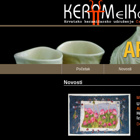
KERAMEIK
A
Početak
Novosti
Novosti
I
U
A
H
I
De