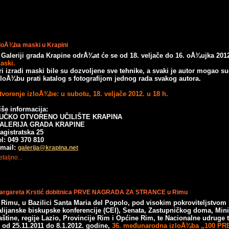
zloÅ¾ba maski u Krapini
 Galeriji grada Krapine odrÅ¾at će se od 18. veljače do 16. oÅ¾ujka 201
aski.
ri izradi maski bile su dozvoljene sve tehnike, a svaki je autor mogao sudj
zloÅ¾bu prati katalog s fotografijom jednog rada svakog autora.
tvorenje izloÅ¾be: u subotu, 18. veljače 2012. u 18 h.
iše informacija:
UČKO OTVORENO UČILIŠTE KRAPINA
ALERIJA GRADA KRAPINE
agistratska 25
el: 049 370 810
-mail:
galerija@krapina.net
taljno...
argareta Krstić dobitnica PRVE NAGRADA ZA STRANCE u Rimu
 Rimu, u Bazilici Santa Maria del Popolo, pod visokim pokroviteljstvom
alijanske biskupske konferencije (CEI), Senata, Zastupničkog doma, Minis
aštine, regije Lazio, Provincije Rim i Općine Rim, te Nacionalne udruge
e od 25.11.2011 do 8.1.2012. godine,
36. međunarodna izloÅ¾ba „100 PR