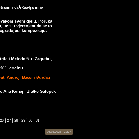
 stranim drÅ¾avljanima
 svakom svom djelu. Poruka
a, te s uvjerenjem da se to
ograđujući kompoziciju.
Ćirila i Metoda 5, u Zagrebu,
011. godinu.
out,
Andreji Bassi i Đurđici
 Ana Kunej i Zlatko Salopek.
26
27
28
29
30
31
06.08.2026 - 21:27