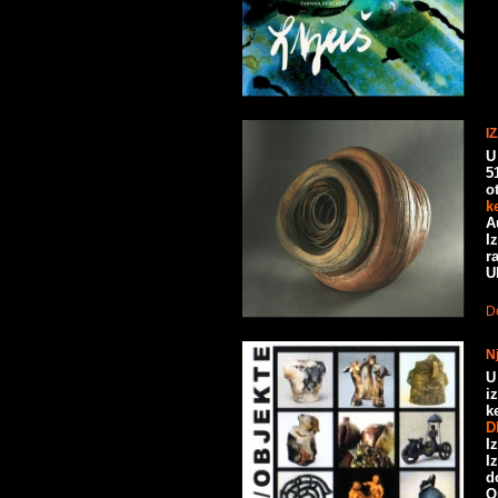
I
U
5
o
k
A
I
r
U
De
N
U
i
k
D
I
I
d
O