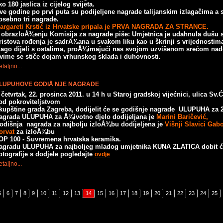
ko 180 jaslica iz cijelog svijeta.
ve godine po prvi puta su podijeljene nagrade talijanskim izlagačima a
osebno tri nagrade.
argareti Krstić iz Hrvatske pripala je PRVA NAGRADA ZA STRANCE.
 obrazloÅ¾enju Komisija za nagrade piše: Umjetnica je udahnula dušu
ristova rođenja je sadrÅ¾ana u svakom liku kao u škrinji s vrijednostim
lago dijeli s ostalima, proÅ¾imajući nas svojom uzvišenom srećom nad
vime se stiče dojam vrhunskog sklada i duhovnosti.
taljno...
LUPUHOVE GODIÅ NJE NAGRADE
 četvrtak, 22. prosinca 2011. u 14 h u Staroj gradskoj vijećnici, ulica Sv.
od pokroviteljstvom
kupštine grada Zagreba, dodijelit će se godišnje nagrade ULUPUHA za 2
agrada ULUPUHA za Å¾ivotno djelo dodijeljana je
Marini Baričević,
odišnja nagrada za najbolju izloÅ¾bu dodijeljena je
Višnji Slavici Gab
orvat
za izloÅ¾bu
OP 100 - Suvremena hrvatska keramika.
agradu ULUPUHA za najboljeg mladog umjetnika KUNA ZLATICA dobit će
otografije s dodjele pogledajte
ovdje
taljno...
5
6
7
8
9
10
11
12
13
14
15
16
17
18
19
20
21
22
23
24
25