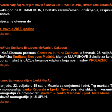
tvoren natječaj za prijem novih članova u KERAMEIKONU, Hrvatskom kerami
vake godine KERAMEIKON, Hrvatsko keramičarsko udruÅ¾enje, raspisuje
lanova.
atječaj je otvoren do
0. travnja 2012. godine
taljno...
zloÅ¾ba Smiljane Brezovec MeÅ¡trić u Čakovcu
 izloÅ¾benom prostoru
Centra za kulturu Čakovec,
u četvrtak, 23. veljače
zloÅ¾ba
Smiljane Brezovec Meštrić,
članice ULUPUHOVE Sekcije za keram
opratni tekst izloÅ¾be keramoskulptura koja nosi naslov
PROLAZNICI
n
taljno...
romocija monografije o Ljerki NjerÅ¡
 srijedu, 22. veljače u 19 sati u Muzeju za umjetnost i obrt, Trg maršala 
e
monografija
Ivanke Reberski
o
Ljerki Njerš,
poznatoj slikarici i keramič
onografiju će promovirati
akademik Tonko Maroević i prof. Mate Maras.
zdavač monografije je ULUPUH.
taljno...