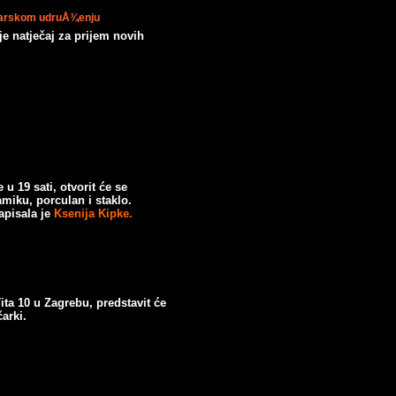
čarskom udruÅ¾enju
 natječaj za prijem novih
 u 19 sati, otvorit će se
iku, porculan i staklo.
apisala je
Ksenija Kipke.
Tita 10 u Zagrebu, predstavit će
arki.