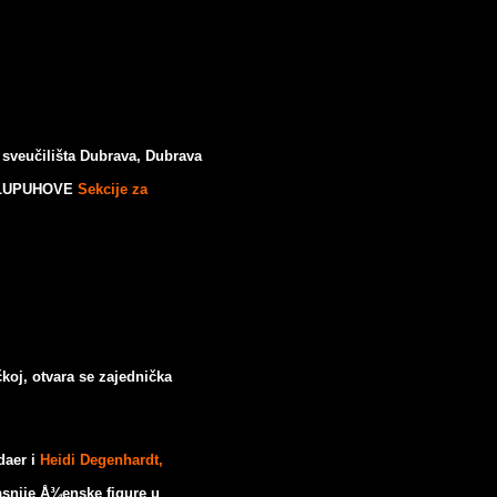
sveučilišta Dubrava, Dubrava
a ULUPUHOVE
Sekcije za
koj, otvara se zajednička
daer i
Heidi Degenhardt,
kasnije Å¾enske figure u