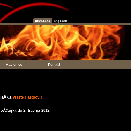
Radionice
Kontakt
kolaÅ¾a
Vlaste Pastuović
 oÅ¾ujka do 2. travnja 2012.