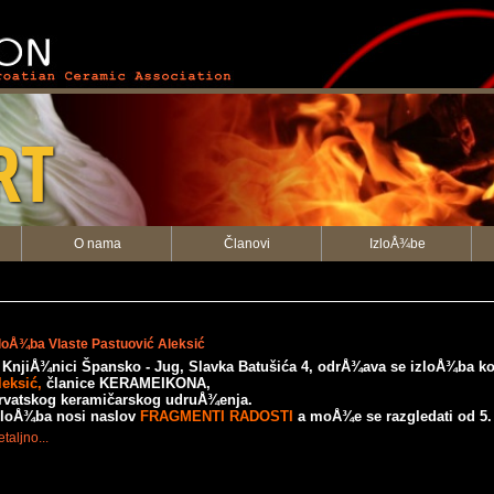
ON
RT
O nama
Članovi
IzloÅ¾be
zloÅ¾ba Vlaste Pastuović Aleksić
 KnjiÅ¾nici Špansko - Jug, Slavka Batušića 4, odrÅ¾ava se izloÅ¾ba 
leksić,
članice KERAMEIKONA,
rvatskog keramičarskog udruÅ¾enja.
zloÅ¾ba nosi naslov
FRAGMENTI RADOSTI
a moÅ¾e se razgledati od 5.
taljno...