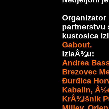
Organizator
partnerstvu
kustosica i
Gabout.
IzlaÅ¾u:
Andrea Bass
Brezovec Me
Đurđica Horv
Kabalin, Å½e
KrÅ¾išnik Pu
Milley, Orjen