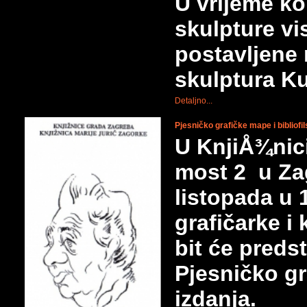
U vrijeme kol
skulpture vi
postavljene 
skulptura Ku
Detaljno...
Pjesničko grafičke mape i bibliofi
U KnjiÅ¾nici
most 2 u Zag
listopada u
grafičarke i
bit će preds
Pjesničko gr
izdanja.