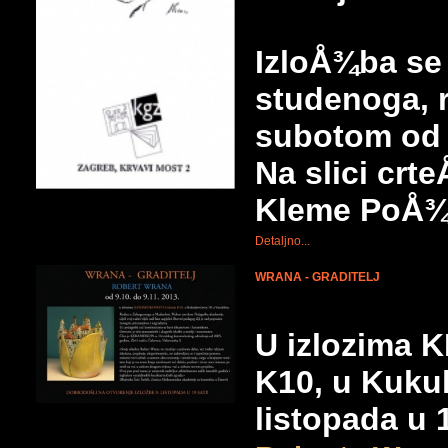
IzloÅ¾ba se
studenoga, 
subotom od
Na slici crt
Kleme PoÅ¾
Detaljno...
WRANA - GRADITELJ
U izlozima 
K10, u Kukul
listopada u