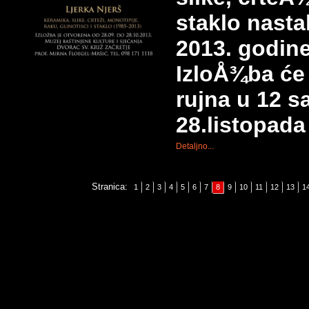
staklo nasta
2013. godine
IzloÅ¾ba će 
rujna u 12 s
28.listopada
Detaljno...
Stranica:
1
2
3
4
5
6
7
8
9
10
11
12
13
1