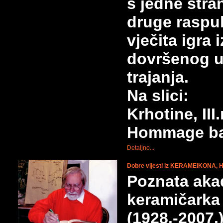
s jedne stra
druge raspuk
vječita igra
dovršenog um
trajanja.
Na slici:
Krhotine, II
Hommage ba
Detaljno...
Dobre vijesti iz KERAMEIKONA, 
Poznata akad
keramičark
(1928.-2007.