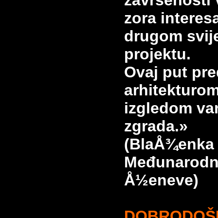
završenosti
zora interes
drugom svij
projektu.
Ovaj put pre
arhitekturom
izgledom
va
zgrada.»
(BlaÅ¾enka Š
Međunarodne
Å½eneve)
DOBRODOŠL