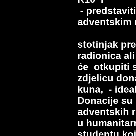
- predstavit
adventskim 
stotinjak pre
radionica ali
će
otkupiti 
zdjelicu do
kuna,
- ide
Donacije su
adventskih ra
u humanitar
studentu koji