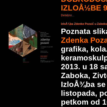
IZLOÅ½BE 9
Detaljno...
IzloÅ¾ba Zdenke Pozaić u Zaboku
Poznata slik
Zdenka Poza
grafika, kola
keramoskulp
2013. u 18 sa
Zaboka, Zivt
IzloÅ¾ba se
listopada, p
petkom od 16