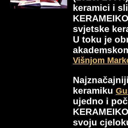
keramici i s
KERAMEIKON
svjetske ker
U toku je ob
akademskom 
Višnjom Mark
Najznačajnij
keramiku
Gu
ujedno i poč
KERAMEIKON
svoju cjelok