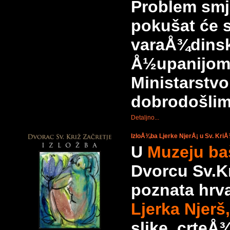
Problem smje
pokušat će se
varaÅ¾dinsk
Å½upanijom
Ministarstvo
dobrodošlim 
Detaljno...
IzloÅ¾ba Ljerke NjerÅ¡ u Sv. KriÅ
U
Muzeju baš
Dvorcu Sv.Kr
poznata hrva
Ljerka Njerš,
slike, crteÅ