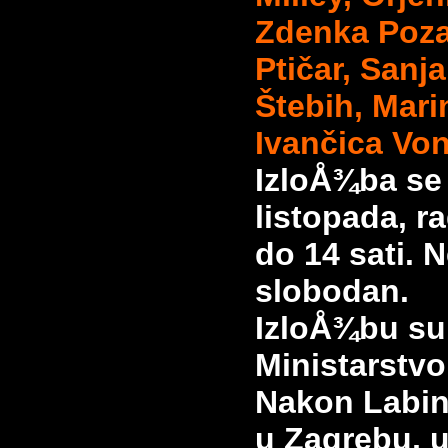
Zdenka Poza
Ptičar, Sanj
Štebih, Mari
Ivančica Vo
IzloÅ¾ba se
listopada, 
do 14 sati. 
slobodan.
IzloÅ¾bu su 
Ministarstvo
Nakon Labina
u Zagrebu, 