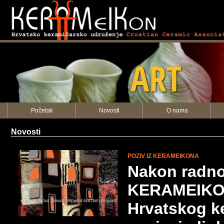
KERAMEIKON
ART
Početak
Novosti
O nama
Novosti
POZIV IZ KERAMEIKONA
Nakon radno
KERAMEIKO
Hrvatskog k