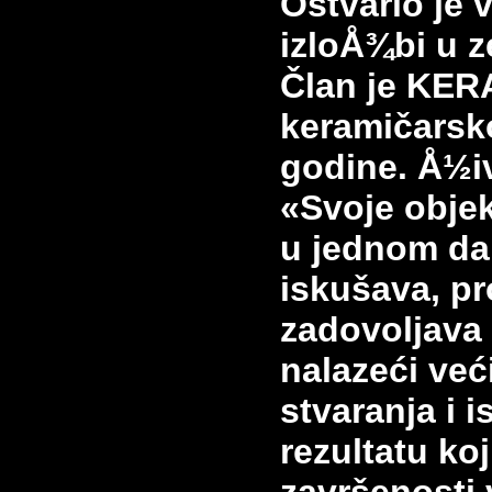
Ostvario je 
izloÅ¾bi u z
Član je KER
keramičarsk
godine.
Å½iv
«Svoje objek
u jednom da
iskušava, pr
zadovoljava 
nalazeći ve
stvaranja i 
rezultatu ko