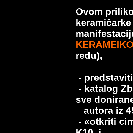
Ovom priliko
keramičarke 
manifestacij
KERAMEIKON 
redu),
- predstavit
- katalog Zb
sve doniran
autora iz 45
- «otkriti c
K10 i