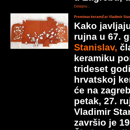
Detaljno...
Preminuo keramičar Vladimir Stan
Kako javljaj
rujna u 67. 
Stanislav,
čl
keramiku por
trideset god
hrvatskoj ker
će na zagre
petak, 27. ru
Vladimir Sta
završio je 1