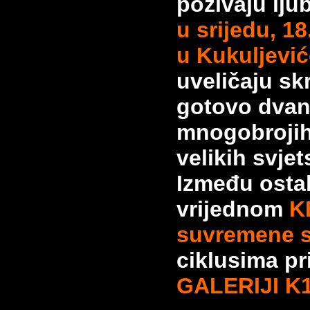
pozivaju lju
u srijedu, 1
u Kukuljevi
uveličaju s
gotovo dvan
mnogobrojih 
velikih svjet
Između ostalo
vrijednom
K
suvremene
ciklusima pr
GALERIJI K1