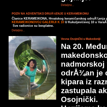
Detaljno...
POZIV NA ADVENTSKO DRUÅ½ENJE U KERAMEIKONU
Članice KERAMEIKONA, Hrvatskog keramičarskog udruÅ¾enja poz
KERAMEIKONOVOJ GALERIJI K 10
U Kukuljevićevoj 10 u Vara
Sve radionice su besplatne.
Detaljno...
Vesna Osojnički u Makedoniji
Na 20. Međun
makedonsko
nadmorskoj 
odrÅ¾an je o
kipara iz ra
zastupala a
Osojnički.