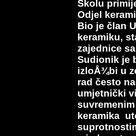
Školu primij
Odjel kerami
Bio je član 
keramiku, st
zajednice sa
Sudionik je 
izloÅ¾bi u z
rad često na
umjetnički v
suvremenim 
keramika ut
suprotnosti