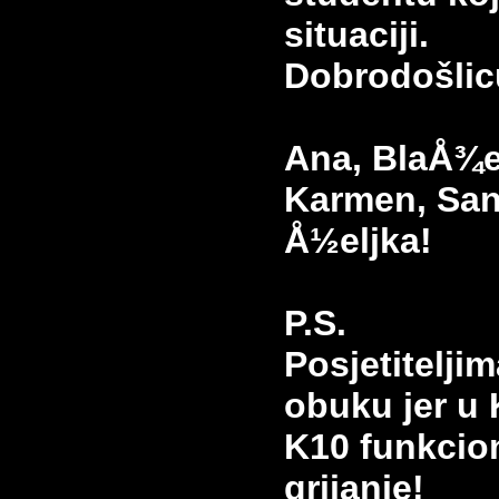
situaciji.
Dobrodošli
Ana, BlaÅ¾e
Karmen, Sanj
Å½eljka!
P.S.
Posjetitelji
obuku jer u
K10 funkcion
grijanje!