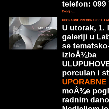
telefon: 099
Detaljno...
UPORABNE PREOBRAZBE U LA
U utorak, 1.
galeriji u La
se tematsko
izloÅ¾ba
ULUPUHOVE S
porculan i s
UPORABNE
moÅ¾e pogle
radnim dano
Nedjeljom je