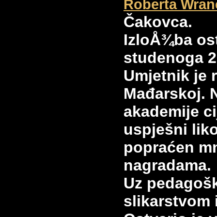
Roberta Wran
Čakovca.
IzloÅ¾ba ost
studenoga 2
Umjetnik je
Mađarskoj. 
akademije ci
uspješni lik
popraćen m
nagradama.
Uz pedagoški
slikarstvom 