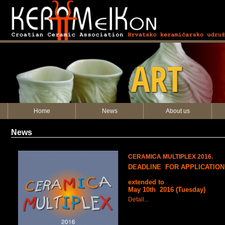
KERAMEIKON
ART
Home
News
About us
News
CERAMICA MULTIPLEX 2016.
DEADLINE FOR APPLICATION
extended to
May 10th 2016 (Tuesday)
Detail...