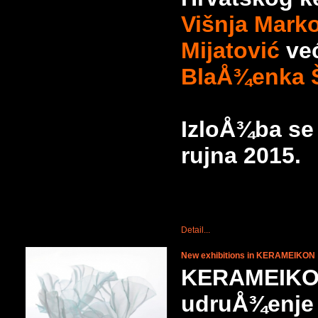
Višnja
Marko
Mijatović
već
BlaÅ¾enka Š
IzloÅ¾ba se
rujna 2015.
Detail...
New exhibitions in KERAMEIKON
KERAMEIKON
udruÅ¾enje p