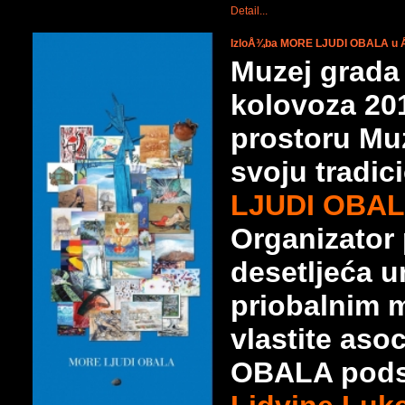
Detail...
IzloÅ¾ba MORE LJUDI OBALA u Å
Muzej grada 
kolovoza 20
prostoru Muz
svoju tradi
LJUDI OBAL
Organizator 
desetljeća um
priobalnim m
vlastite
asoc
OBALA podsj