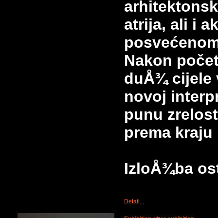
arhitektons
atrija, ali 
posvećenom
Nakon počet
duÅ¾ cijele 
novoj interp
punu zrelost
prema kraju
IzloÅ¾ba ost
Detail...