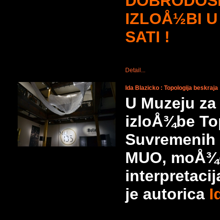
DOBRODOŠL
IZLOÅ½BI U
SATI !
Detail...
Ida Blazicko : Topologija beskraja
U Muzeju za 
izloÅ¾be Top
Suvremenih 
MUO, moÅ¾e 
interpretacij
je autorica
I