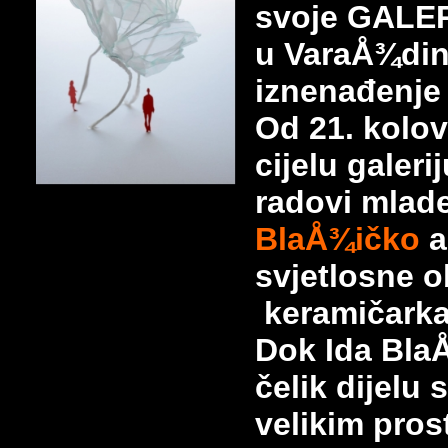
svoje GALE
u VaraÅ¾din
iznenađenje 
Od 21. kolov
cijelu galer
radovi mlad
BlaÅ¾ičko
a
svjetlosne 
keramičark
Dok Ida BlaÅ
čelik dijelu 
velikim
pros