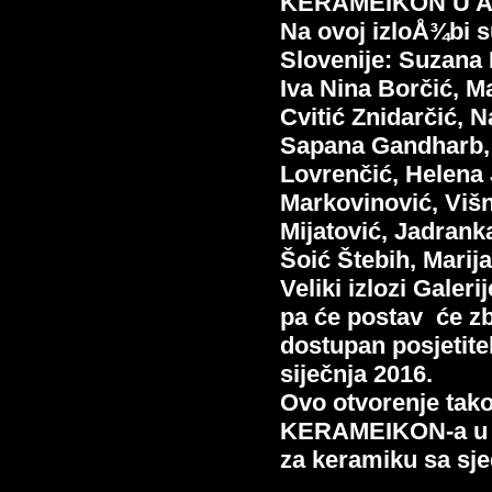
KERAMEIKON U 
Na ovoj izloÅ¾bi s
Slovenije: Suzana 
Iva Nina Borčić, 
Cvitić Znidarčić, 
Sapana Gandharb, 
Lovrenčić, Helena 
Markovinović, Višn
Mijatović, Jadran
Šoić Štebih, Marij
Veliki izlozi Galer
pa će postav će zbo
dostupan posjetite
siječnja 2016.
Ovo otvorenje tako
KERAMEIKON-a u g
za keramiku sa sj