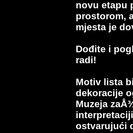
novu etapu 
prostorom, 
mjesta je do
Dođite i pog
radi!
Motiv lista b
dekoracije o
Muzeja zaÅ¾
interpretaci
ostvarujući 