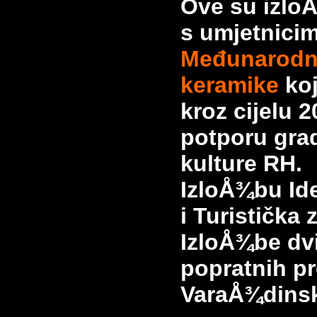
Ove su izlo
s umjetnici
Međunarodno
keramike
ko
kroz cijelu 
potporu gra
kulture RH.
IzloÅ¾bu Id
i Turistička
IzloÅ¾be dvi
popratnih pr
VaraÅ¾dinsk