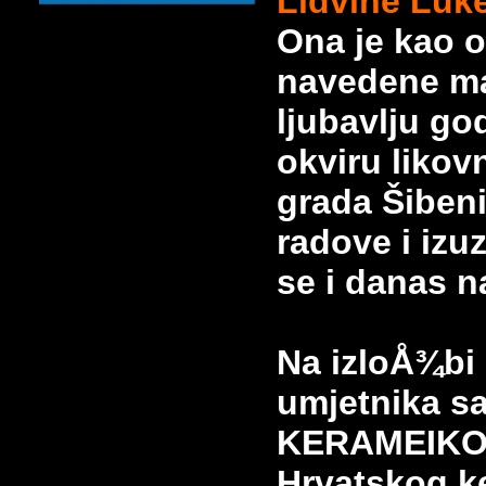
Lidvine Luk
Ona je kao o
navedene ma
ljubavlju
god
okviru likov
grada Šiben
radove i izuz
se i danas n
Na izloÅ¾bi 
umjetnika sa
KERAMEIKO
Hrvatskog
k