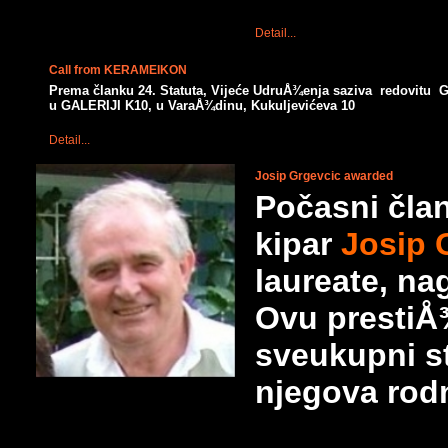
Detail...
Call from KERAMEIKON
Prema članku 24. Statuta, Vijeće UdruÅ¾enja saziva redovitu Go
u GALERIJI K10, u VaraÅ¾dinu, Kukuljevićeva 10
Detail...
Josip Grgevcic awarded
Počasni čl
kipar
Josip 
laureate, na
Ovu prestiÅ
sveukupni st
njegova rodn