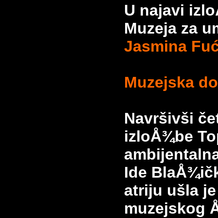
U najavi izl
Muzeja za um
Jasmina Fuć
Muzejska do
Navršivši če
izloÅ¾be Top
ambijentalna
Ide BlaÅ¾ič
atriju ušla 
muzejskog Å