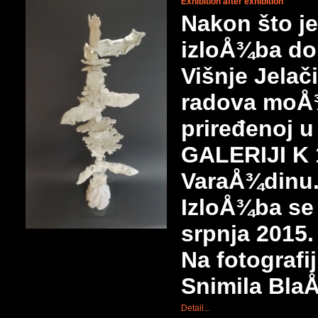
Exhibition after exhibition
Nakon što je
izloÅ¾ba don
Višnje Jelači
radova moÅ¾
priređenoj
GALERIJI K 
VaraÅ¾dinu
IzloÅ¾ba se
srpnja 2015.
Na fotografij
Snimila Bla
Detail...