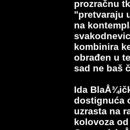
prozračnu tk
"pretvaraju 
na
kontempl
svakodnevic
kombinira k
obrađen u te
sad ne baš č
Ida BlaÅ¾ičk
dostignuća ot
uzrasta
na r
kolovoza od 