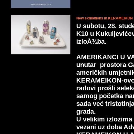
New exhibitions in KERAMEIKON
U subotu, 28. stu
K10 u Kukuljevićev
izloÅ¾ba.
AMERIKANCI U VA
unutar prostora Ga
američkih umjetnik
KERAMEIKON-ovoj 
radovi prošli selek
samog početka nam
sada već tristotinj
grada.
U velikim izlozima
vezani uz doba Adv