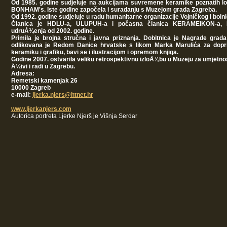
Od 1985. godine sudjeluje na aukcijama suvremene keramike poznatih lo
BONHAM's. Iste godine započela i suradanju s Muzejom grada Zagreba.
Od 1992. godine sudjeluje u radu humanitarne organizacije Vojničkog i boln
Članica je HDLU-a, ULUPUH-a i počasna članica KERAMEIKON-a, 
udruÅ¾enja od 2002. godine.
Primila je brojna stručna i javna priznanja. Dobitnica je Nagrade grad
odlikovana je Redom Danice hrvatske s likom Marka Marulića za doprino
keramiku i grafiku, bavi se i ilustracijom i opremom knjiga.
Godine 2007. ostvarila veliku retrospektivnu izloÅ¾bu u Muzeju za umjetnos
Å½ivi i radi u Zagrebu.
Adresa:
Remetski kamenjak 26
10000 Zagreb
e-mail:
ljerka.njers@htnet.hr
www.ljerkanjers.com
Autorica portreta Ljerke Njerš je Višnja Serdar