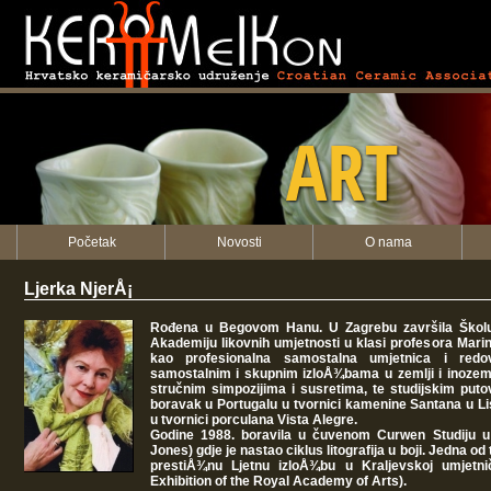
KERAMEIKON
ART
Početak
Novosti
O nama
Ljerka NjerÅ¡
Rođena u Begovom Hanu. U Zagrebu završila Školu 
Akademiju likovnih umjetnosti u klasi profesora Marina
kao profesionalna samostalna umjetnica i redo
samostalnim i skupnim izloÅ¾bama u zemlji i inozem
stručnim simpozijima i susretima, te studijskim puto
boravak u Portugalu u tvornici kamenine Santana u Li
u tvornici porculana Vista Alegre.
Godine 1988. boravila u čuvenom Curwen Studiju u 
Jones) gdje je nastao ciklus litografija u boji. Jedna od 
prestiÅ¾nu Ljetnu izloÅ¾bu u Kraljevskoj umjetn
Exhibition of the Royal Academy of Arts).