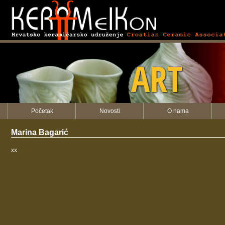
KERAMEIKON
ART
Početak
Novosti
O nama
Marina Bagarić
xx