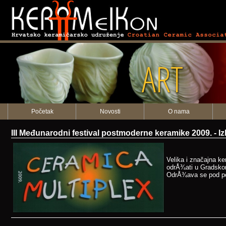
ART
Početak
Novosti
O nama
III Međunarodni festival postmoderne keramike 2009.
Velika i značajna ke
odrÅ¾ati u Gradsko
OdrÅ¾ava se pod pok