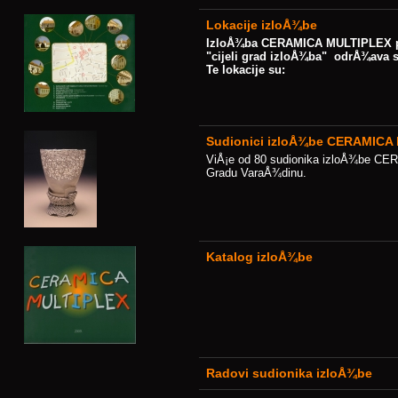
Lokacije izloÅ¾be
IzloÅ¾ba CERAMICA MULTIPLEX 
"cijeli grad izloÅ¾ba" odrÅ¾ava s
Te lokacije su:
Sudionici izloÅ¾be CERAMICA M
ViÅ¡e od 80 sudionika izloÅ¾be CER
Gradu VaraÅ¾dinu.
Katalog izloÅ¾be
Radovi sudionika izloÅ¾be