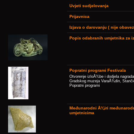
Uvjeti sudjelovanja
Prijavnica
Izjava o darovanju ( nije obavez
Popis odabranih umjetnika za
Popratni programi Festivala
Otvorenje izloÅ¾be i dodjela nagrada 
Gradskog muzeja VaraÅ¾din, Stančić
Popratni programi
Međunarodni Å¾iri međunarodn
umjetnicima